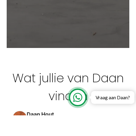
Wat jullie van Daan
vinden
Vraag aan Daan?
Daan Hout
5.0
Gebaseerd op 143 beoordelingen
powered by
G
o
o
g
l
e