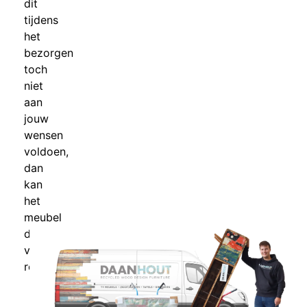
dit
tijdens
het
bezorgen
toch
niet
aan
jouw
wensen
voldoen,
dan
kan
het
meubel
direct
vrijblijvend
retour.
Volledig