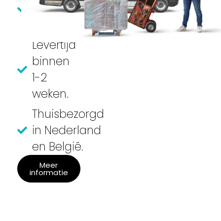
gemonteerd
geleverd
Levertijd
binnen
1-2
weken.
Thuisbezorgd
in Nederland
en België.
Meer
informatie