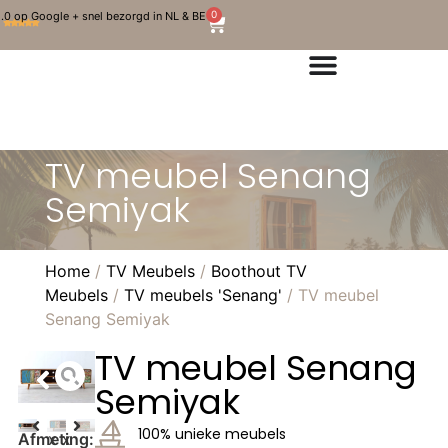
0
.0 op Google + snel bezorgd in NL & BE
TV meubel Senang
Semiyak
Home
/
TV Meubels
/
Boothout TV
Meubels
/
TV meubels 'Senang'
/ TV meubel
Senang Semiyak
TV meubel Senang
Semiyak
100% unieke meubels
Afmeting:
x
x