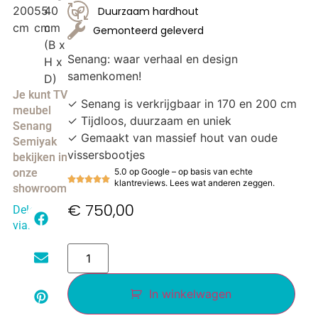
200
55
40
Duurzaam hardhout
cm
cm
cm
Gemonteerd geleverd
(B x
Senang: waar verhaal en design
H x
samenkomen!
D)
Je kunt TV
✓ Senang is verkrijgbaar in 170 en 200 cm
meubel
✓ Tijdloos, duurzaam en uniek
Senang
✓ Gemaakt van massief hout van oude
Semiyak
vissersbootjes
bekijken in
5.0 op Google – op basis van echte
onze
klantreviews. Lees wat anderen zeggen.
showroom
€
750,00
Delen
via:
In winkelwagen