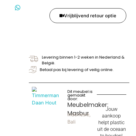
Vrijblijvend retour optie
Levering binnen 1-2 weken in Nederland &
België.
Betaal pas bij levering of veilig online.
Dit meubel is
gemaakt
door:
Meubelmaker:
Jouw
Masbur
Indonesië,
aankoop
Bali
helpt plastic
uit de oceaan
te houden!