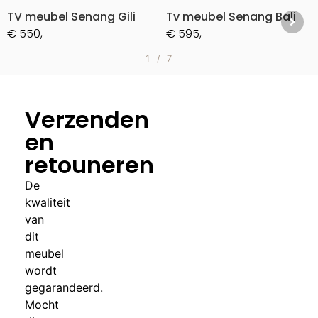
TV meubel Senang Gili
Tv meubel Senang Bali
€ 550,-
€ 595,-
1
/
7
Verzenden
en
retouneren
De
kwaliteit
van
dit
meubel
wordt
gegarandeerd.
Mocht