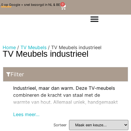
0
.0 op Google + snel bezorgd in NL & BE
Home
/
TV Meubels
/ TV Meubels industrieel
TV Meubels industrieel
Filter
Industrieel, maar dan warm. Deze TV-meubels
combineren de kracht van staal met de
warmte van hout. Allemaal uniek, handgemaakt
en ontworpen om jaren mee te gaan. Ontdek
Lees meer…
de collectie en inspireer jezelf!
> Lees verder
onderaan de pagina
Sorteer
In Stock
Verkocht