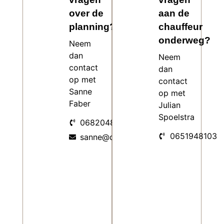
over de
aan de
planning?
chauffeur
onderweg?
Neem
dan
Neem
contact
dan
op met
contact
Sanne
op met
Faber
Julian
Spoelstra
0682048263
0651948103
sanne@daanhout.nl