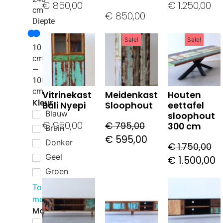
€
850,00
€
1.250,00
cm
€
850,00
Diepte
Sale!
Sale!
10
cm
—
100
cm
Vitrinekast
Meidenkast
Houten
Kleur
Bali Nyepi
Sloophout
eettafel
Blauw
sloophout
€
950,00
€
795,00
300 cm
Bruin
€
595,00
Donker
€
1.750,00
Geel
€
1.500,00
Groen
Toon
meer
Model
Ambon