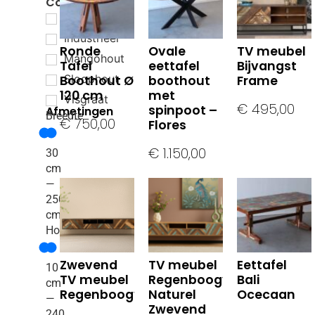
Collectie
Boothout
Industrieel
Ronde
Ovale
TV meubel
Mangohout
Tafel
eettafel
Bijvangst
Sloophout
Boothout Ø
boothout
Frame
120 cm
met
Visgraat
€
495,00
spinpoot –
Afmetingen
Breedte
€
750,00
Flores
€
1.150,00
30
cm
—
250
cm
Hoogte
Zwevend
TV meubel
Eettafel
10
TV meubel
Regenboogvis
Bali
cm
Regenboogvis
Naturel
Ocecaan
—
Zwevend
240