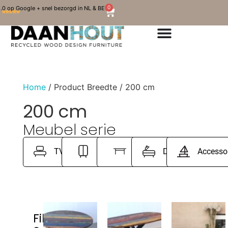
0
.0 op Google + snel bezorgd in NL & BE
Home
/ Product Breedte / 200 cm
200 cm
Meubel serie
TV Meubels
Kasten
Tafels
Dressoirs
Accesso
Filter