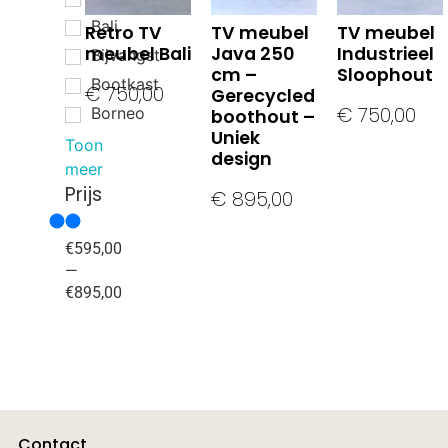
Bali
Retro TV
TV meubel
TV meubel
meubel Bali
Java 250
Industrieel
Bijvangst
cm –
Sloophout
Bootkast
€
750,00
Gerecycled
€
750,00
Borneo
boothout –
Uniek
Toon
design
meer
Prijs
€
895,00
€
595,00
—
€
895,00
Contact