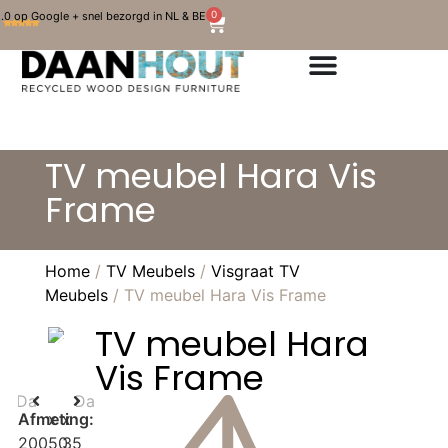
0
.0 op Google + snel bezorgd in NL & BE
TV meubel Hara Vis
Frame
Home
/
TV Meubels
/
Visgraat TV
Meubels
/ TV meubel Hara Vis Frame
TV meubel Hara
Vis Frame
Afmeting:
x
x
200
50
35