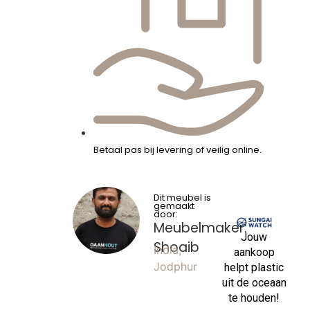
Betaal pas bij levering of veilig online.
Dit meubel is
gemaakt
door:
Meubelmaker:
Jouw
Shoaib
India,
aankoop
Jodphur
helpt plastic
uit de oceaan
te houden!