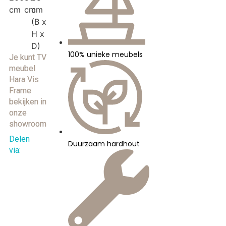
cm
cm
cm
(B x
H x
D)
100% unieke meubels
Je kunt TV
meubel
Hara Vis
Frame
bekijken in
onze
showroom
Delen
Duurzaam hardhout
via: