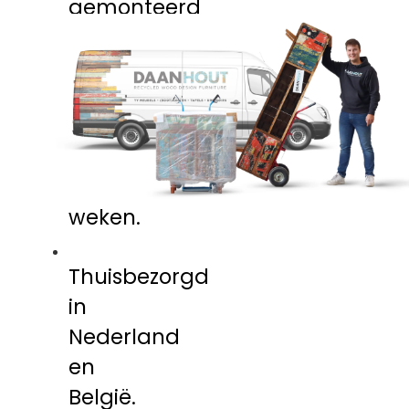
gemonteerd
geleverd
Levertijd
binnen
1-
2
weken.
Thuisbezorgd
in
Nederland
en
België.