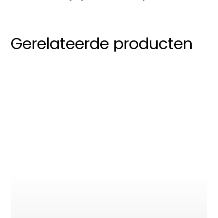
Gerelateerde producten
TV meubel Maanvis
€
595,00