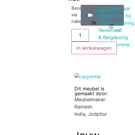
Beschikbaar
Levering
Betaal
Vrijblijvend
via
retour
binnen 1-2
pas bij
optie
nabestelling
weken in
levering
Nederland
of
& België.
veilig
online.
In winkelwagen
Dit meubel is
gemaakt door:
Meubelmaker:
Ramesh
India, Jodphur