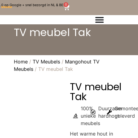
0
.0 op Google + snel bezorgd in NL & BE
TV meubel Tak
Home
/
TV Meubels
/
Mangohout TV
Meubels
/ TV meubel Tak
TV meubel
Tak
100%
Duurzaam
Gemontee
unieke
hardhout
geleverd
meubels
Het warme hout in