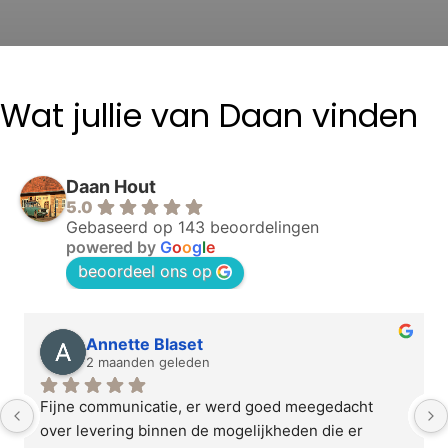
Wat jullie van Daan vinden
Daan Hout
5.0
Gebaseerd op 143 beoordelingen
powered by
G
o
o
g
l
e
beoordeel ons op
Annette Blaset
2 maanden geleden
Fijne communicatie, er werd goed meegedacht 
over levering binnen de mogelijkheden die er 