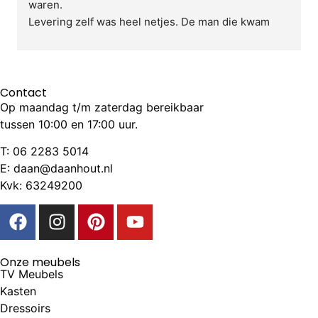
waren.
Levering zelf was heel netjes. De man die kwam 
bracht de kast tot binnen en pakte ook uit zodat we 
konden zien dat de kast in orde was.
Verder ontzettend blij met de kast zelf. Heel netjes 
afgewerkt, stevig, alles loopt mooi door en sluit 
Contact
Op maandag t/m zaterdag bereikbaar
netjes aan. Vakwerk.
tussen 10:00 en 17:00 uur.
T:
06 2283 5014
E: daan@daanhout.nl
Kvk: 63249200
Onze meubels
TV Meubels
Kasten
Dressoirs