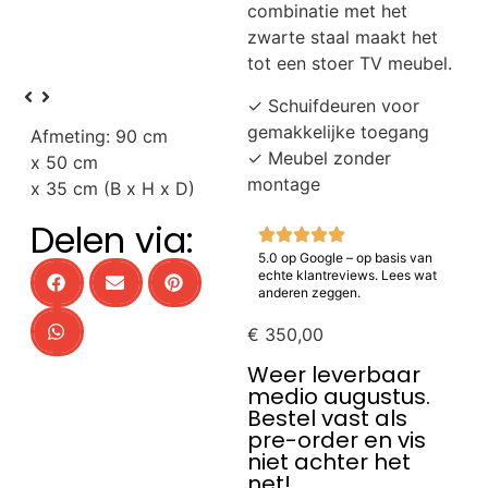
combinatie met het
zwarte staal maakt het
tot een stoer TV meubel.
✓ Schuifdeuren voor
gemakkelijke toegang
Afmeting:
90 cm
✓ Meubel zonder
x
50 cm
montage
x
35 cm
(B x H x D)
Delen via:
5.0 op Google – op basis van
echte klantreviews. Lees wat
anderen zeggen.
€
350,00
Weer leverbaar
medio augustus.
Bestel vast als
pre-order en vis
niet achter het
net!