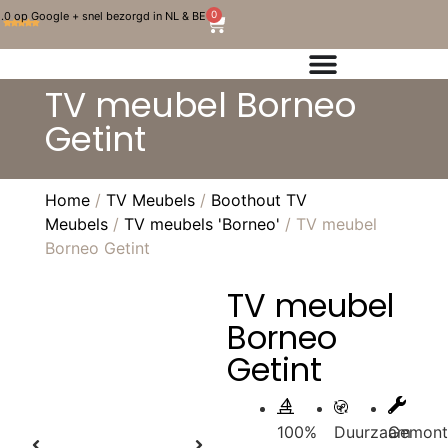
0
.0 op Google + snel bezorgd in NL & BE
TV meubel Borneo
Getint
Home
/
TV Meubels
/
Boothout TV
Meubels
/
TV meubels 'Borneo'
/ TV meubel
Borneo Getint
TV meubel
Borneo
Getint
100%
Duurzaam
Gemont