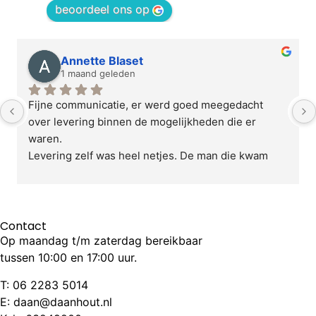
beoordeel ons op
Annette Blaset
1 maand geleden
Fijne communicatie, er werd goed meegedacht 
over levering binnen de mogelijkheden die er 
waren.
Levering zelf was heel netjes. De man die kwam 
bracht de kast tot binnen en pakte ook uit zodat we 
konden zien dat de kast in orde was.
Verder ontzettend blij met de kast zelf. Heel netjes 
afgewerkt, stevig, alles loopt mooi door en sluit 
Contact
Op maandag t/m zaterdag bereikbaar
netjes aan. Vakwerk.
tussen 10:00 en 17:00 uur.
T:
06 2283 5014
E: daan@daanhout.nl