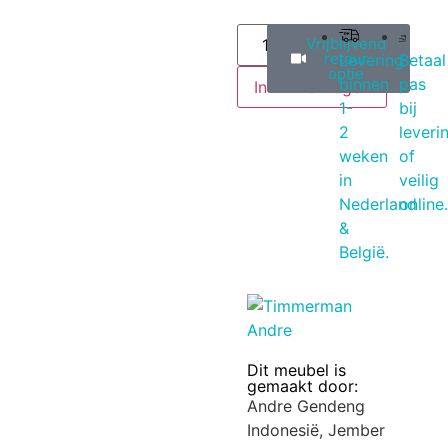
Vrijblijvend
retour
Levering
Betaal
optie
binnen
pas
In winkelwagen
1-
bij
2
leveri
weken
of
in
veilig
Nederland
online.
&
België.
Dit meubel is
gemaakt door:
Andre Gendeng
Indonesië, Jember