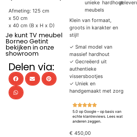
unieke
hardhout
gelever
meubels
Afmeting:
125 cm
x
50 cm
Klein van formaat,
x
40 cm
(B x H x D)
groots in karakter en
Je kunt TV meubel
stijl!
Borneo Getint
bekijken in onze
✓ Smal model van
showroom
massief hardhout
✓ Gecreëerd uit
Delen via:
authentieke
vissersbootjes
✓ Uniek en
handgemaakt met zorg
5.0 op Google – op basis van
echte klantreviews. Lees wat
anderen zeggen.
€
450,00