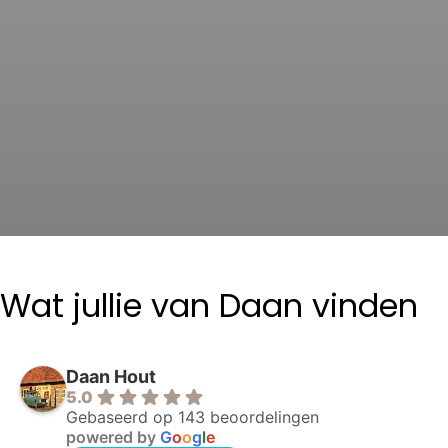
Wat jullie van Daan vinden
Daan Hout
5.0
Gebaseerd op 143 beoordelingen
powered by
G
o
o
g
l
e