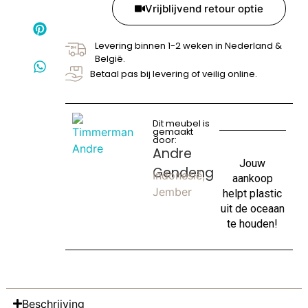
Vrijblijvend retour optie
Levering binnen 1-2 weken in Nederland &
België.
Betaal pas bij levering of veilig online.
Dit meubel is
gemaakt
door:
Andre
Jouw
Gendeng
Indonesië,
aankoop
Jember
helpt plastic
uit de oceaan
te houden!
Beschrijving