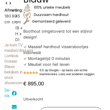
100% unieke meubels
Afmeting:
x
x
Duurzaam hardhout
180
80
45
Gemonteerd geleverd
cm
cm
cm
(B x
Boothout omgetoverd tot een stijlvol
H x
design!
D)
Je kunt TV
✓ Massief hardhout vissersbootjes
meubel/dressoir
Indonesië
Lombok
✓ Montagetijd 0 minuten
Oceaan
✓ Meubel voor het leven
Blauw
5.0 op Google – op basis van echte
bekijken in
klantreviews. Lees wat anderen zeggen.
onze
showroom
€
895,00
Delen
via:
Uitverkocht