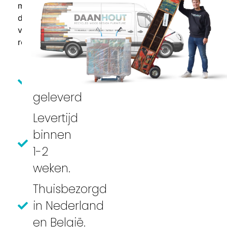
meubel
direct
vrijblijvend
retour.
Volledig
gemonteerd
geleverd
Levertijd
binnen
1-2
weken.
Thuisbezorgd
in Nederland
en België.