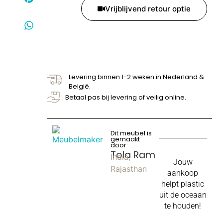
Vrijblijvend retour optie
Levering binnen 1-2 weken in Nederland &
België.
Betaal pas bij levering of veilig online.
Dit meubel is
gemaakt
door:
Tola Ram
India,
Jouw
Rajasthan
aankoop
helpt plastic
uit de oceaan
te houden!