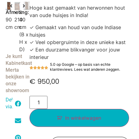
Hoge kast gemaakt van herwonnen hout
Afmeting:
x
x
van oude huisjes in India!
90
210
40
cm
cm
cm
✓ Gemaakt van houd van oude Indiase
(B x
huisjes
H x
✓ Veel opbergruimte in deze unieke kast
D)
✓ Een duurzame blikvanger voor jouw
Je kunt
interieur
Kabinetkast
5.0 op Google – op basis van echte
klantreviews. Lees wat anderen zeggen.
Merta
bekijken in
€
950,00
onze
showroom
Delen
via:
In winkelwagen