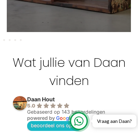
Wat jullie van Daan
vinden
Daan Hout
5.0
Gebaseerd op 143 beoordelingen
powered by
G
o
o
g
l
e
Vraag aan Daan?
beoordeel ons op