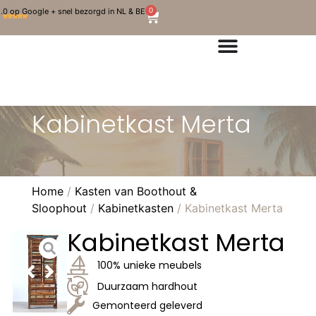
0
.0 op Google + snel bezorgd in NL & BE
Kabinetkast Merta
Home
/
Kasten van Boothout &
Sloophout
/
Kabinetkasten
/ Kabinetkast Merta
Kabinetkast Merta
100% unieke meubels
Duurzaam hardhout
Gemonteerd geleverd