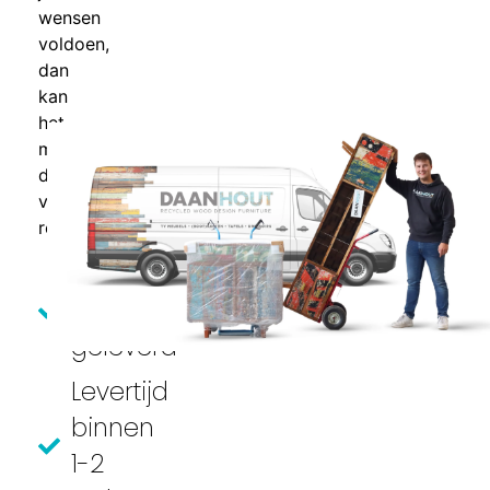
wensen
voldoen,
dan
kan
het
meubel
direct
vrijblijvend
retour.
Volledig
gemonteerd
geleverd
Levertijd
binnen
1-2