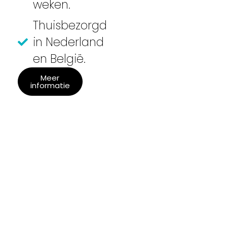
weken.
Thuisbezorgd
in Nederland
en België.
Meer
informatie