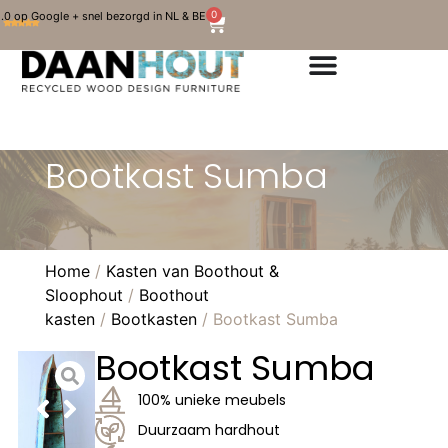
0
.0 op Google + snel bezorgd in NL & BE
Bootkast Sumba
Home
/
Kasten van Boothout &
Sloophout
/
Boothout
kasten
/
Bootkasten
/ Bootkast Sumba
Bootkast Sumba
100% unieke meubels
Duurzaam hardhout