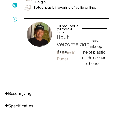
België.
Betaal pas bij levering of veilig online.
Dit meubel is
gemaakt
door:
Hout
Jouw
verzamelaar:
aankoop
Tono
helpt plastic
Indonesië,
uit de oceaan
Puger
te houden!
Beschrijving
Specificaties