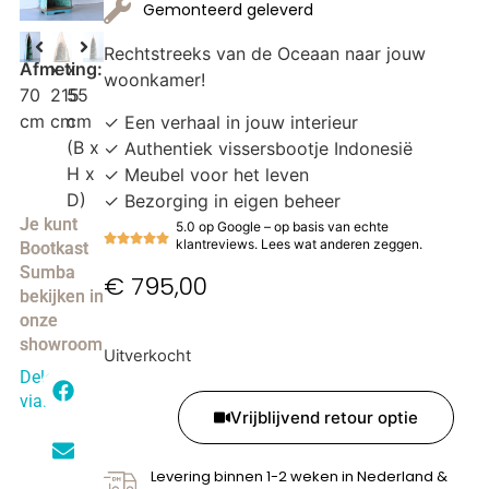
Gemonteerd geleverd
Rechtstreeks van de Oceaan naar jouw
Afmeting:
x
x
woonkamer!
70
215
55
cm
cm
cm
✓ Een verhaal in jouw interieur
(B x
✓ Authentiek vissersbootje Indonesië
H x
✓ Meubel voor het leven
D)
✓ Bezorging in eigen beheer
Je kunt
5.0 op Google – op basis van echte
klantreviews. Lees wat anderen zeggen.
Bootkast
Sumba
€
795,00
bekijken in
onze
showroom
Uitverkocht
Delen
via:
Vrijblijvend retour optie
Levering binnen 1-2 weken in Nederland &