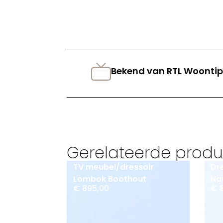
Bekend van RTL Woontip
Gerelateerde prod
TV meubel/dressoir
Dr
Lombok Boothout
Na
€
895,00
€
8