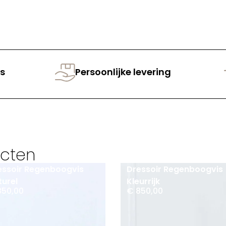
s
Persoonlijke levering
ucten
essoir Regenboogvis
Dressoir Regenboogvis
turel
Kleurrijk
50,00
€
850,00