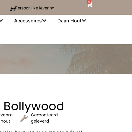
0
Persoonlijke levering
Accessoires
Daan Hout
d Bollywood
rzaam
Gemonteerd
dhout
geleverd