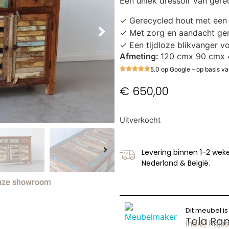
Een uniek dressoir van gere
✓ Gerecycled hout met een
✓ Met zorg en aandacht g
✓ Een tijdloze blikvanger vo
Afmeting:
120 cm
x
90 cm
x
5.0 op Google – op basis v
€
650,00
Uitverkocht
Levering binnen 1-2 weke
Nederland & België.
 onze showroom
Dit meubel i
Tola Ra
India, Raja