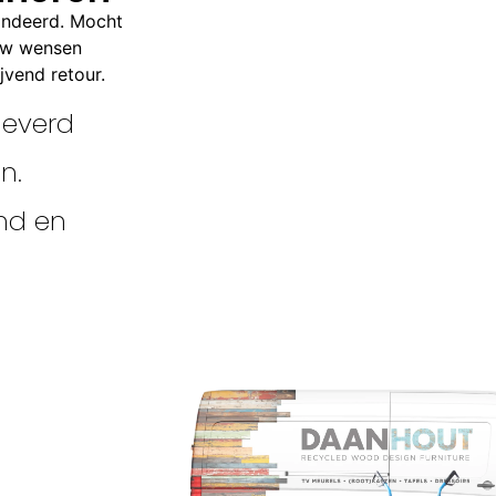
andeerd. Mocht
ouw wensen
jvend retour.
leverd
n.
nd en