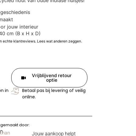
cycled hout van oude Indiase huisjes!
 geschiedenis
emaakt
or jouw interieur
40 cm
(B x H x D)
an echte klantreviews. Lees wat anderen zeggen.
Vrijblijvend retour
optie
n in
Betaal pas bij levering of veilig
online.
s gemaakt door:
m
sthan
Jouw aankoop helpt