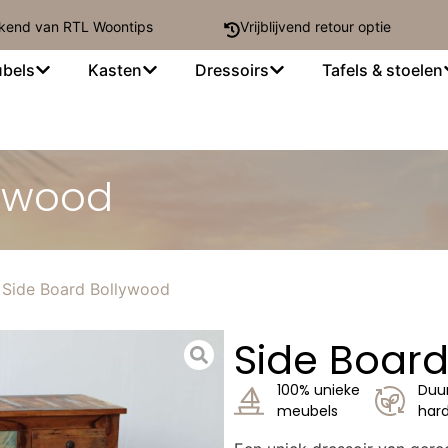
kend van RTL Woontips
Vrijblijvend retour optie
bels
Kasten
Dressoirs
Tafels & stoelen
lywood
 Side Board Bollywood
Side Boar
100% unieke
Duu
meubels
har