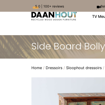
5.0 | 100+ reviews
Be
TV Meu
Side Board Bol
Home
/
Dressoirs
/
Sloophout dressoirs
/