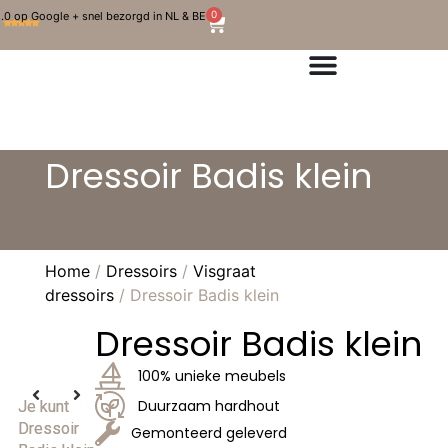
0
.0 op Google + snel bezorgd in NL & BE
Dressoir Badis klein
Home
/
Dressoirs
/
Visgraat
dressoirs
/ Dressoir Badis klein
Dressoir Badis klein
100% unieke meubels
Duurzaam hardhout
Je kunt
Dressoir
Gemonteerd geleverd