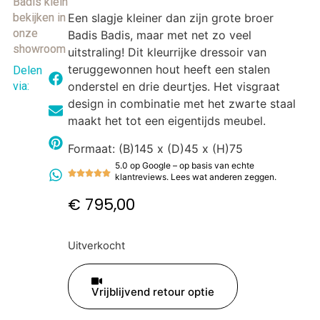
Badis klein
bekijken in
Een slagje kleiner dan zijn grote broer
onze
Badis Badis, maar met net zo veel
showroom
uitstraling! Dit kleurrijke dressoir van
teruggewonnen hout heeft een stalen
Delen
via:
onderstel en drie deurtjes. Het visgraat
design in combinatie met het zwarte staal
maakt het tot een eigentijds meubel.
Formaat: (B)145 x (D)45 x (H)75
5.0 op Google – op basis van echte
klantreviews. Lees wat anderen zeggen.
€
795,00
Uitverkocht
Vrijblijvend retour optie