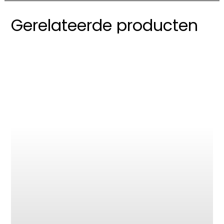
Gerelateerde producten
Opbergkastje Zon
€
595,00