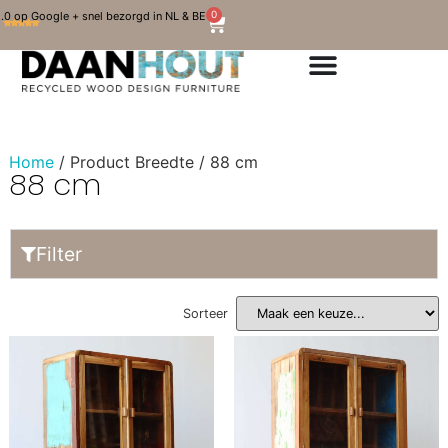
0
.0 op Google + snel bezorgd in NL & BE
Home
/ Product Breedte / 88 cm
88 cm
Filter
Sorteer